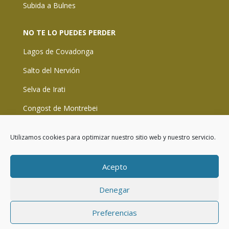
Subida a Bulnes
NO TE LO PUEDES PERDER
Lagos de Covadonga
Salto del Nervión
Selva de Irati
Congost de Montrebei
La laguna negra de Urbión
Utilizamos cookies para optimizar nuestro sitio web y nuestro servicio.
Aviso legal
Acepto
Política de privacidad
Denegar
Preferencias
www.rutacares.org
copyright 2024 Todos los
derechos reservados